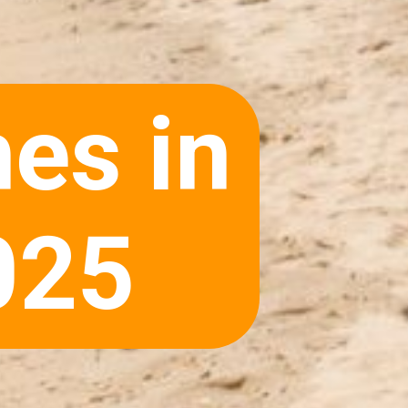
es in
025