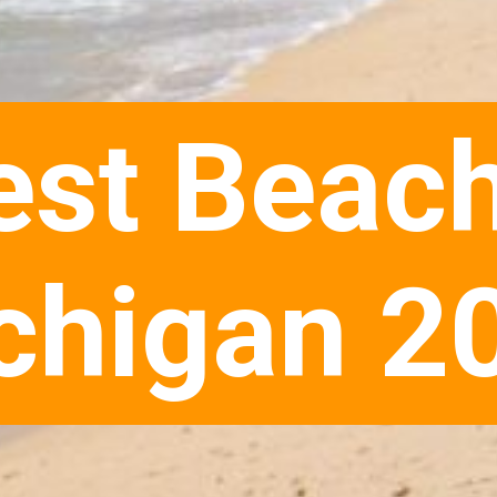
est Beach
chigan 2